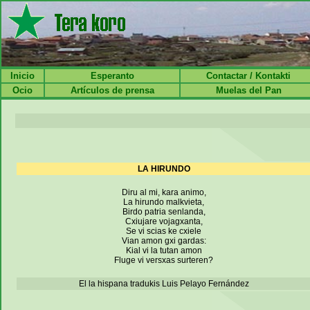
Inicio
Esperanto
Contactar / Kontakti
Ocio
Artículos de prensa
Muelas del Pan
LA HIRUNDO
Diru al mi, kara animo,
La hirundo malkvieta,
Birdo patria senlanda,
Cxiujare vojagxanta,
Se vi scias ke cxiele
Vian amon gxi gardas:
Kial vi la tutan amon
Fluge vi versxas surteren?
El la hispana tradukis Luis Pelayo Fernández