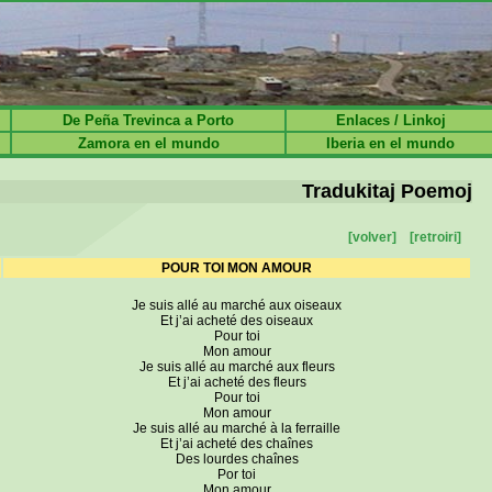
De Peña Trevinca a Porto
Enlaces / Linkoj
Zamora en el mundo
Iberia en el mundo
Tradukitaj Poemoj
[volver]
[retroiri]
POUR TOI MON AMOUR
Je suis allé au marché aux oiseaux
Et j’ai acheté des oiseaux
Pour toi
Mon amour
Je suis allé au marché aux fleurs
Et j’ai acheté des fleurs
Pour toi
Mon amour
Je suis allé au marché à la ferraille
Et j’ai acheté des chaînes
Des lourdes chaînes
Por toi
Mon amour