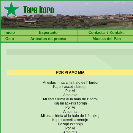
Inicio
Esperanto
Contactar / Kontakti
Ocio
Artículos de prensa
Muelas del Pan
POR VI AMO MIA
Mi estas irinta al la halo de l’ birdoj
Kaj mi acxetis birdojn
Por Vi
Amo mia
Mi estas irinta al la halo de l’ floroj
Kaj mi acxetis florojn
Por Vi
Amo mia
Mi estas irinta al la halo de l’ ferajxoj
Kaj mi acxetis cxenojn
Pezajn cxenojn
Por Vi
Amo mia