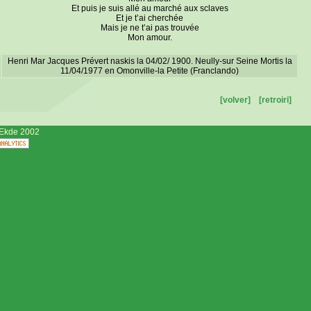
Et puis je suis allé au marché aux sclaves
Et je t’ai cherchée
Mais je ne t’ai pas trouvée
Mon amour.
Henri Mar Jacques Prévert naskis la 04/02/ 1900. Neully-sur Seine Mortis la
11/04/1977 en Omonville-la Petite (Franclando)
[volver]
[retroiri]
Ekde 2002