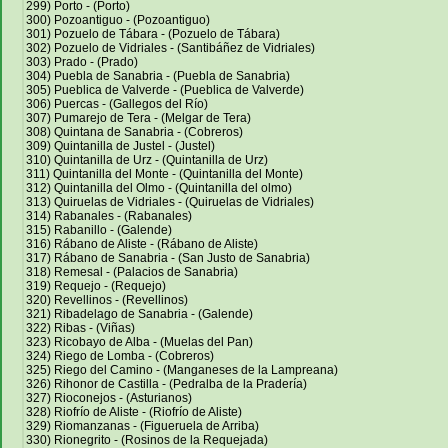
299) Porto - (Porto)
300) Pozoantiguo - (Pozoantiguo)
301) Pozuelo de Tábara - (Pozuelo de Tábara)
302) Pozuelo de Vidriales - (Santibáñez de Vidriales)
303) Prado - (Prado)
304) Puebla de Sanabria - (Puebla de Sanabria)
305) Pueblica de Valverde - (Pueblica de Valverde)
306) Puercas - (Gallegos del Río)
307) Pumarejo de Tera - (Melgar de Tera)
308) Quintana de Sanabria - (Cobreros)
309) Quintanilla de Justel - (Justel)
310) Quintanilla de Urz - (Quintanilla de Urz)
311) Quintanilla del Monte - (Quintanilla del Monte)
312) Quintanilla del Olmo - (Quintanilla del olmo)
313) Quiruelas de Vidriales - (Quiruelas de Vidriales)
314) Rabanales - (Rabanales)
315) Rabanillo - (Galende)
316) Rábano de Aliste - (Rábano de Aliste)
317) Rábano de Sanabria - (San Justo de Sanabria)
318) Remesal - (Palacios de Sanabria)
319) Requejo - (Requejo)
320) Revellinos - (Revellinos)
321) Ribadelago de Sanabria - (Galende)
322) Ribas - (Viñas)
323) Ricobayo de Alba - (Muelas del Pan)
324) Riego de Lomba - (Cobreros)
325) Riego del Camino - (Manganeses de la Lampreana)
326) Rihonor de Castilla - (Pedralba de la Pradería)
327) Rioconejos - (Asturianos)
328) Riofrío de Aliste - (Riofrío de Aliste)
329) Riomanzanas - (Figueruela de Arriba)
330) Rionegrito - (Rosinos de la Requejada)