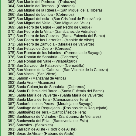
363) San Martín del Pedroso - (Trabazos)
364) San Martín del Terroso - (Cobreros)
365) San Miguel de la Ribera - (San Miguel de la Ribera)
366) San Miguel de Lomba - (Cobreros)
367) San Miguel del esla - (San Cristóbal de Entreviñas)
368) San Miguel del Valle - (San Miguel del Valle)
369) San Pedro de Ceque - (San Pedro de Ceque)
370) San Pedro de la Viña - (Santibáñez de Vidriales)
371) San Pedro de las Cuevas - (Santa Eufemia del Barco)
372) San Pedro de las Herrerías - (Mahide de Aliste)
373) San Pedro de Zamudia - (Morales de Valverde)
374) San Pelayo de Duero - (Coreses)
375) San Román de los Infantes - (Pereruela de Sayago)
376) San Román de Sanabria - (Cobreros)
377) San Román del Valle - (Villabrázaro)
378) San Salvador de Palazuelo - (Cernadilla)
379) San Vicente de la Cabeza - (San Vicente de la Cabeza)
380) San Vitero - (San Vitero)
381) Sandin - (Manzanal de Arriba)
382) Santa Ana - (Alcañices)
383) Santa Colom,ba de Sanabria - (Cobreros)
384) Santa Eufemia del Barco - (Santa Eufemia del Barco)
385) Santa María de Valverde - (Santa María de Valverde)
386) Santa Marta de Tera - (Camarzana de Tera)
387) Santarén de los Peces - (Moraleja de Sayago)
388) Santiago de la Requejada - (Rosinos de la Requejada)
389) Santibáñez de Tera - (Santibáñez de Tera)
390) Santibáñez de Vidriales - (Santibáñez de Vidriales)
391) Santovenia del Esla - (Santovenia del Esla)
392) Sanzoles - (Sanzoles)
393) Sarracín de Aliste - (Riofrío de Aliste)
394) Sejas de Aliste - (Rábano de Aliste)