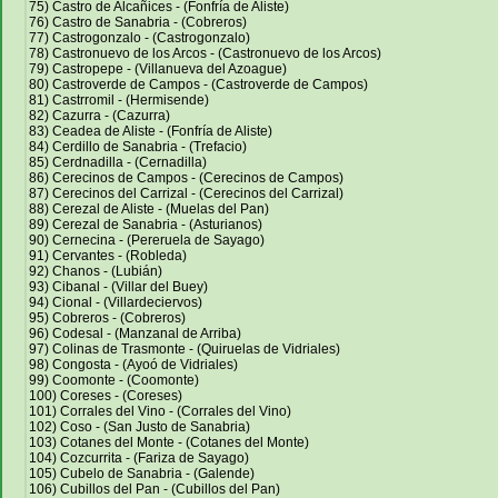
75) Castro de Alcañices - (Fonfría de Aliste)
76) Castro de Sanabria - (Cobreros)
77) Castrogonzalo - (Castrogonzalo)
78) Castronuevo de los Arcos - (Castronuevo de los Arcos)
79) Castropepe - (Villanueva del Azoague)
80) Castroverde de Campos - (Castroverde de Campos)
81) Castrromil - (Hermisende)
82) Cazurra - (Cazurra)
83) Ceadea de Aliste - (Fonfría de Aliste)
84) Cerdillo de Sanabria - (Trefacio)
85) Cerdnadilla - (Cernadilla)
86) Cerecinos de Campos - (Cerecinos de Campos)
87) Cerecinos del Carrizal - (Cerecinos del Carrizal)
88) Cerezal de Aliste - (Muelas del Pan)
89) Cerezal de Sanabria - (Asturianos)
90) Cernecina - (Pereruela de Sayago)
91) Cervantes - (Robleda)
92) Chanos - (Lubián)
93) Cibanal - (Villar del Buey)
94) Cional - (Villardeciervos)
95) Cobreros - (Cobreros)
96) Codesal - (Manzanal de Arriba)
97) Colinas de Trasmonte - (Quiruelas de Vidriales)
98) Congosta - (Ayoó de Vidriales)
99) Coomonte - (Coomonte)
100) Coreses - (Coreses)
101) Corrales del Vino - (Corrales del Vino)
102) Coso - (San Justo de Sanabria)
103) Cotanes del Monte - (Cotanes del Monte)
104) Cozcurrita - (Fariza de Sayago)
105) Cubelo de Sanabria - (Galende)
106) Cubillos del Pan - (Cubillos del Pan)