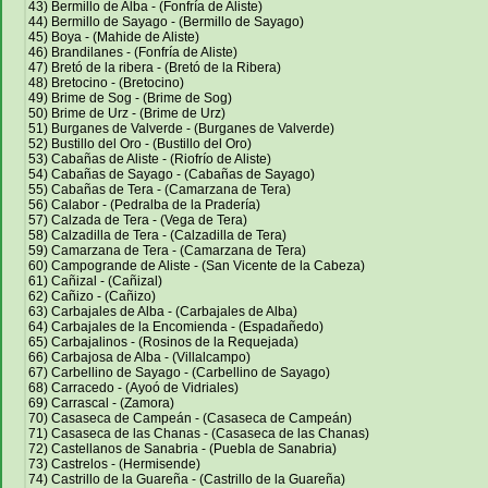
43) Bermillo de Alba - (Fonfría de Aliste)
44) Bermillo de Sayago - (Bermillo de Sayago)
45) Boya - (Mahide de Aliste)
46) Brandilanes - (Fonfría de Aliste)
47) Bretó de la ribera - (Bretó de la Ribera)
48) Bretocino - (Bretocino)
49) Brime de Sog - (Brime de Sog)
50) Brime de Urz - (Brime de Urz)
51) Burganes de Valverde - (Burganes de Valverde)
52) Bustillo del Oro - (Bustillo del Oro)
53) Cabañas de Aliste - (Riofrío de Aliste)
54) Cabañas de Sayago - (Cabañas de Sayago)
55) Cabañas de Tera - (Camarzana de Tera)
56) Calabor - (Pedralba de la Pradería)
57) Calzada de Tera - (Vega de Tera)
58) Calzadilla de Tera - (Calzadilla de Tera)
59) Camarzana de Tera - (Camarzana de Tera)
60) Campogrande de Aliste - (San Vicente de la Cabeza)
61) Cañizal - (Cañizal)
62) Cañizo - (Cañizo)
63) Carbajales de Alba - (Carbajales de Alba)
64) Carbajales de la Encomienda - (Espadañedo)
65) Carbajalinos - (Rosinos de la Requejada)
66) Carbajosa de Alba - (Villalcampo)
67) Carbellino de Sayago - (Carbellino de Sayago)
68) Carracedo - (Ayoó de Vidriales)
69) Carrascal - (Zamora)
70) Casaseca de Campeán - (Casaseca de Campeán)
71) Casaseca de las Chanas - (Casaseca de las Chanas)
72) Castellanos de Sanabria - (Puebla de Sanabria)
73) Castrelos - (Hermisende)
74) Castrillo de la Guareña - (Castrillo de la Guareña)