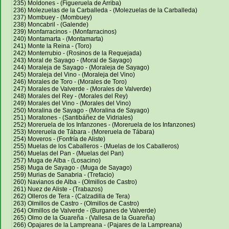
235) Moldones - (Figueruela de Arriba)
236) Molezuelas de la Carballeda - (Molezuelas de la Carballeda)
237) Mombuey - (Mombuey)
238) Moncabril - (Galende)
239) Monfarracinos - (Monfarracinos)
240) Montamarta - (Montamarta)
241) Monte la Reina - (Toro)
242) Monterrubio - (Rosinos de la Requejada)
243) Moral de Sayago - (Moral de Sayago)
244) Moraleja de Sayago - (Moraleja de Sayago)
245) Moraleja del Vino - (Moraleja del Vino)
246) Morales de Toro - (Morales de Toro)
247) Morales de Valverde - (Morales de Valverde)
248) Morales del Rey - (Morales del Rey)
249) Morales del Vino - (Morales del Vino)
250) Moralina de Sayago - (Moralina de Sayago)
251) Moratones - (Santibáñez de Vidriales)
252) Moreruela de los Infanzones - (Moreruela de los Infanzones)
253) Moreruela de Tábara - (Moreruela de Tábara)
254) Moveros - (Fonfría de Aliste)
255) Muelas de los Caballeros - (Muelas de los Caballeros)
256) Muelas del Pan - (Muelas del Pan)
257) Muga de Alba - (Losacino)
258) Muga de Sayago - (Muga de Sayago)
259) Murias de Sanabria - (Trefacio)
260) Navianos de Alba - (Olmillos de Castro)
261) Nuez de Aliste - (Trabazos)
262) Olleros de Tera - (Calzadilla de Tera)
263) Olmillos de Castro - (Olmillos de Castro)
264) Olmillos de Valverde - (Burganes de Valverde)
265) Olmo de la Guareña - (Vallesa de la Guareña)
266) Opajares de la Lampreana - (Pajares de la Lampreana)