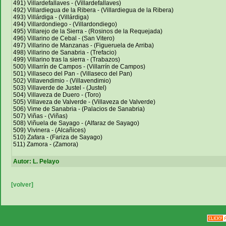
491) Villardefallaves - (Villardefallaves)
492) Villardiegua de la Ribera - (Villardiegua de la Ribera)
493) Villárdiga - (Villárdiga)
494) Villardondiego - (Villardondiego)
495) Villarejo de la Sierra - (Rosinos de la Requejada)
496) Villarino de Cebal - (San Vitero)
497) Villarino de Manzanas - (Figueruela de Arriba)
498) Villarino de Sanabria - (Trefacio)
499) Villarino tras la sierra - (Trabazos)
500) Villarrín de Campos - (Villarrín de Campos)
501) Villaseco del Pan - (Villaseco del Pan)
502) Villavendimio - (Villavendimio)
503) Villaverde de Justel - (Justel)
504) Villaveza de Duero - (Toro)
505) Villaveza de Valverde - (Villaveza de Valverde)
506) Vime de Sanabria - (Palacios de Sanabria)
507) Viñas - (Viñas)
508) Viñuela de Sayago - (Alfaraz de Sayago)
509) Vivinera - (Alcañices)
510) Zafara - (Fariza de Sayago)
511) Zamora - (Zamora)
Autor: L. Pelayo
[volver]