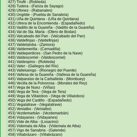
427) Triufé - (Robleda)
428) Tudera - (Fariza de Sayago)
429) Ufones - (Rabanales)
430) Ungilde - (Puebla de Sanabria)
431) Uña de Quintana - (Uña de Quintana)
432) Utrera de la Encomienda - (Espadañedo)
433) Vadillo de la Guareña - (Vadillo de la Guareña)
434) Val de Sta. María - (Otero de Bodas)
435) Valcabado del Pan - (Valcabado del Pan)
436) Valdefinjas - (Valdefinjas)
437) Valdelaloba - (Zamora)
438) Valdemerilla - (Cernadilla)
439) Valdeperdices - (San Pedro de la Nave)
440) Valdescorriel - (Valdescorriel)
441) Valdespino - (Robleda)
442) Valer - (Gallegos del Río)
443) Valleluengo - (Rionegro del Puente)
444) Vallesa de la Guareña - (Vallesa de la Guareña)
445) Valparaíso de la Carballeda - (Mombuey)
446) Vecilla de la Polvorosa - (Morales del Rey)
447) Vega de Nuez - (Viñas)
448) Vega de Tera - (Vega de Tera)
449) Vega de Villalobos - (Vega de Villalobos)
450) Vega del Castillo - (Espadañedo)
451) Vegalatrave - (Vegalatrave)
452) Venialbo - (Venialbo)
453) Vezdemarbán - (Vezdemarbán)
454) Vidayanes - (Vidayanes)
455) Vide de Alba - (Losacino)
456) Videmala de Alba - (Videmala de Alba)
457) Vigo de Sanabria - (Galende)
458) Villabrázaro - (Villabrázaro)