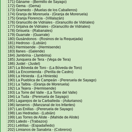
171) Gáname - (Bermillo de Sayago)
172) Gema - (Gema)
173) Gramedo - (Muelas de los Caballeros)
174) Granja de Moreruela - (Granja de Moreruela)
175) Granja Florencia - (Villalazán)
176) Granucillo de Vidriales - (Granucillo de Vidriales)
177) Grijalva de Vidriales - (Granucillo de Vidriales)
178) Grisuela - (Rabanales)
179) Guarrate - (Guarrate)
180) Gusándonos - (Rosinos de la Requejada)
181) Hedroso - (Lubián)
182) Hermisende - (Hermisende)
183) Ilanes - (Galende)
184) Jambrina - (Jambrina)
185) Junquera de Tera - (Vega de Tera)
186) Justel - (Justel)
187) La Bóveda de Toro - (La Bóveda de Toro)
188) La Encomienda - (Perilla de Castro)
189) La Hiniesta - (La Hiniesta)
190) La Pueblica de Campeán - (Pereruela de Sayago)
191) La Talbla - (Granja de Moreruela)
192) La Tejera - (Hermisende)
193) La Torre del Valle - (La Torre del Valle)
194) La Tuda - (Pereruela de Sayago)
195) Lagarejos de la Carballeda - (Asturianos)
196) lanseros - (Manzanal de los Infantes)
197) Las Enillas - (Pereruela de Sayago)
198) Las Hedradas - (Lubián)
199) Las Torres de Aliste - (Mahide de Aliste)
200) Latedo - (Trabazos)
201) Letrillas - (Espadañedo)
202) Limianos de Sanabria - (Cobreros)