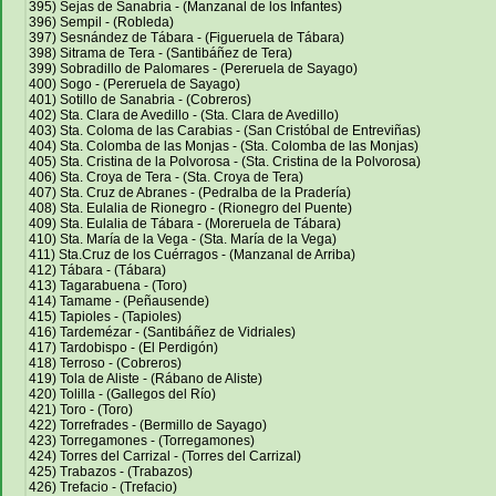
395) Sejas de Sanabria - (Manzanal de los Infantes)
396) Sempil - (Robleda)
397) Sesnández de Tábara - (Figueruela de Tábara)
398) Sitrama de Tera - (Santibáñez de Tera)
399) Sobradillo de Palomares - (Pereruela de Sayago)
400) Sogo - (Pereruela de Sayago)
401) Sotillo de Sanabria - (Cobreros)
402) Sta. Clara de Avedillo - (Sta. Clara de Avedillo)
403) Sta. Coloma de las Carabias - (San Cristóbal de Entreviñas)
404) Sta. Colomba de las Monjas - (Sta. Colomba de las Monjas)
405) Sta. Cristina de la Polvorosa - (Sta. Cristina de la Polvorosa)
406) Sta. Croya de Tera - (Sta. Croya de Tera)
407) Sta. Cruz de Abranes - (Pedralba de la Pradería)
408) Sta. Eulalia de Rionegro - (Rionegro del Puente)
409) Sta. Eulalia de Tábara - (Moreruela de Tábara)
410) Sta. María de la Vega - (Sta. María de la Vega)
411) Sta.Cruz de los Cuérragos - (Manzanal de Arriba)
412) Tábara - (Tábara)
413) Tagarabuena - (Toro)
414) Tamame - (Peñausende)
415) Tapioles - (Tapioles)
416) Tardemézar - (Santibáñez de Vidriales)
417) Tardobispo - (El Perdigón)
418) Terroso - (Cobreros)
419) Tola de Aliste - (Rábano de Aliste)
420) Tolilla - (Gallegos del Río)
421) Toro - (Toro)
422) Torrefrades - (Bermillo de Sayago)
423) Torregamones - (Torregamones)
424) Torres del Carrizal - (Torres del Carrizal)
425) Trabazos - (Trabazos)
426) Trefacio - (Trefacio)