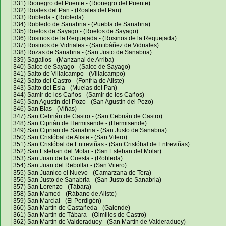
331) Rionegro del Puente - (Rionegro del Puente)
332) Roales del Pan - (Roales del Pan)
333) Robleda - (Robleda)
334) Robledo de Sanabria - (Puebla de Sanabria)
335) Roelos de Sayago - (Roelos de Sayago)
336) Rosinos de la Requejada - (Rosinos de la Requejada)
337) Rosinos de Vidriales - (Santibáñez de Vidriales)
338) Rozas de Sanabria - (San Justo de Sanabria)
339) Sagallos - (Manzanal de Arriba)
340) Salce de Sayago - (Salce de Sayago)
341) Salto de Villalcampo - (Villalcampo)
342) Salto del Castro - (Fonfría de Aliste)
343) Salto del Esla - (Muelas del Pan)
344) Samir de los Caños - (Samir de los Caños)
345) San Agustín del Pozo - (San Agustín del Pozo)
346) San Blas - (Viñas)
347) San Cebrián de Castro - (San Cebrián de Castro)
348) San Ciprián de Hermisende - (Hermisende)
349) San Ciprian de Sanabria - (San Justo de Sanabria)
350) San Cristóbal de Aliste - (San Vitero)
351) San Cristóbal de Entreviñas - (San Cristóbal de Entreviñas)
352) San Esteban del Molar - (San Esteban del Molar)
353) San Juan de la Cuesta - (Robleda)
354) San Juan del Rebollar - (San Vitero)
355) San Juanico el Nuevo - (Camarzana de Tera)
356) San Justo de Sanabria - (San Justo de Sanabria)
357) San Lorenzo - (Tábara)
358) San Mamed - (Rábano de Aliste)
359) San Marcial - (El Perdigón)
360) San Martín de Castañeda - (Galende)
361) San Martín de Tábara - (Olmillos de Castro)
362) San Martín de Valderaduey - (San Martín de Valderaduey)