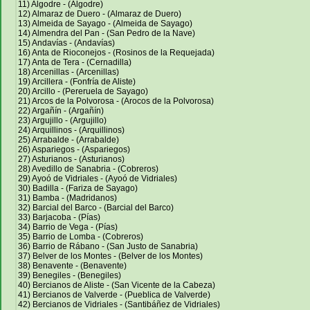
11) Algodre - (Algodre)
12) Almaraz de Duero - (Almaraz de Duero)
13) Almeida de Sayago - (Almeida de Sayago)
14) Almendra del Pan - (San Pedro de la Nave)
15) Andavías - (Andavías)
16) Anta de Rioconejos - (Rosinos de la Requejada)
17) Anta de Tera - (Cernadilla)
18) Arcenillas - (Arcenillas)
19) Arcillera - (Fonfría de Aliste)
20) Arcillo - (Pereruela de Sayago)
21) Arcos de la Polvorosa - (Arocos de la Polvorosa)
22) Argañín - (Argañín)
23) Argujillo - (Argujillo)
24) Arquillinos - (Arquillinos)
25) Arrabalde - (Arrabalde)
26) Aspariegos - (Aspariegos)
27) Asturianos - (Asturianos)
28) Avedillo de Sanabria - (Cobreros)
29) Ayoó de Vidriales - (Ayoó de Vidriales)
30) Badilla - (Fariza de Sayago)
31) Bamba - (Madridanos)
32) Barcial del Barco - (Barcial del Barco)
33) Barjacoba - (Pías)
34) Barrio de Vega - (Pías)
35) Barrio de Lomba - (Cobreros)
36) Barrio de Rábano - (San Justo de Sanabria)
37) Belver de los Montes - (Belver de los Montes)
38) Benavente - (Benavente)
39) Benegiles - (Benegiles)
40) Bercianos de Aliste - (San Vicente de la Cabeza)
41) Bercianos de Valverde - (Pueblica de Valverde)
42) Bercianos de Vidriales - (Santibáñez de Vidriales)