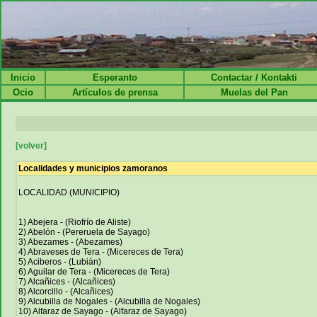
Inicio
Esperanto
Contactar / Kontakti
Ocio
Artículos de prensa
Muelas del Pan
[volver]
Localidades y municipios zamoranos
LOCALIDAD (MUNICIPIO)
1) Abejera - (Riofrío de Aliste)
2) Abelón - (Pereruela de Sayago)
3) Abezames - (Abezames)
4) Abraveses de Tera - (Micereces de Tera)
5) Aciberos - (Lubián)
6) Aguilar de Tera - (Micereces de Tera)
7) Alcañices - (Alcañices)
8) Alcorcillo - (Alcañices)
9) Alcubilla de Nogales - (Alcubilla de Nogales)
10) Alfaraz de Sayago - (Alfaraz de Sayago)