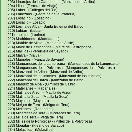
203) Linarejos de la Carballeda - (Manzanal de Arriba)
204) Litos - (Ferreras de Abajo)
205) Lober - (Gallegos del Río)
206) Lobeznos - (Pedralba de la Pradería)
207) Losacino - (Losacino)
208) Losacio - (Losacio)
209) Losilla de Alba - (Santa Eufemia del Barco)
210) Lubián - (Lubián)
211) Luelmo - (Luelmo)
212) Madridanos - (Madridanos)
213) Mahíde de Aliste - (Mahide de Aliste)
214) Maire de Castroponce - (Maire de Castroponce)
215) Malillos - (Pereruela de Sayago)
216) Malva - (Malva)
217) Mámoles - (Fariza de Sayago)
218) Manganeses de la Lampreana - (Manganeses de la Lampreana)
219) Manganeses de la Polvorosa - (Manganeses de la Polvorosa)
220) Manzanal de Ariiba - (Manzanal de Arriba)
221) Manzanal de los Infantes - (Manzanal de los Infantes)
222) Manzanal del Barco - (Manzanal de Barco)
223) Marquiz de Alba - (Olmillos de Castro)
224) Matellanes - (Rabanales)
225) Matilla de Arzón - (Matilla de Arzón)
226) Matilla la Seca - (Matilla la Seca)
227) Mayalde - (Mayalde)
228) Melgar de Tera - (Melgar de Tera)
229) Mellanes - (Rabanales)
230) Micereces de Tera - (Micereces de Tera)
231) Milla de Tera - (Vega de Tera)
232) Milles de la Polvorosa - (Milles de la Polvorosa)
233) Mogátar - (Fresno de Sayago)
234) Molacillos - (Molacillos)