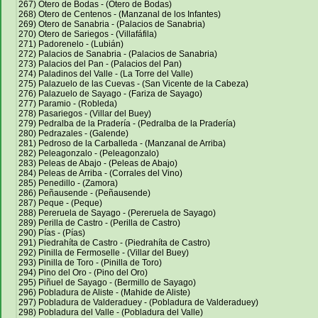
267) Otero de Bodas - (Otero de Bodas)
268) Otero de Centenos - (Manzanal de los Infantes)
269) Otero de Sanabria - (Palacios de Sanabria)
270) Otero de Sariegos - (Villafáfila)
271) Padorenelo - (Lubián)
272) Palacios de Sanabria - (Palacios de Sanabria)
273) Palacios del Pan - (Palacios del Pan)
274) Paladinos del Valle - (La Torre del Valle)
275) Palazuelo de las Cuevas - (San Vicente de la Cabeza)
276) Palazuelo de Sayago - (Fariza de Sayago)
277) Paramio - (Robleda)
278) Pasariegos - (Villar del Buey)
279) Pedralba de la Pradería - (Pedralba de la Pradería)
280) Pedrazales - (Galende)
281) Pedroso de la Carballeda - (Manzanal de Arriba)
282) Peleagonzalo - (Peleagonzalo)
283) Peleas de Abajo - (Peleas de Abajo)
284) Peleas de Arriba - (Corrales del Vino)
285) Penedillo - (Zamora)
286) Peñausende - (Peñausende)
287) Peque - (Peque)
288) Pereruela de Sayago - (Pereruela de Sayago)
289) Perilla de Castro - (Perilla de Castro)
290) Pías - (Pías)
291) Piedrahíta de Castro - (Piedrahíta de Castro)
292) Pinilla de Fermoselle - (Villar del Buey)
293) Pinilla de Toro - (Pinilla de Toro)
294) Pino del Oro - (Pino del Oro)
295) Piñuel de Sayago - (Bermillo de Sayago)
296) Pobladura de Aliste - (Mahide de Aliste)
297) Pobladura de Valderaduey - (Pobladura de Valderaduey)
298) Pobladura del Valle - (Pobladura del Valle)