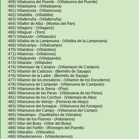
459) Villabuena del Puente - (Villabuena del Puente)
460) Villadepera - (Villadepera)
461) Villaescusa - (Villaescusa)
462) Villafáfila - (Villafáfila)
463) Villaferruña - (Villaferruña)
464) Villaflor de Alba - (Muelas del Pan)
465) Villageriz - (Villageriz)
466) Villaguer - (Toro)
467) Villalazán - (Villalazán)
468) Villalba de la Lampreana - (Villalba de la Lampreana)
469) Villalcampo - (Villalcampo)
470) Villalobos - (Villalobos)
471) Villalonso - (Villalonso)
472) Villalpando - (Villalpando)
473) Villalube - (Villalube)
474) Villamayor de Campos - (Villamayor de Campos)
475) Villamor de Cadozos - (Bermillo de Sayago)
476) Villamor de la Ladre - (Bermillo de Sayago
477) Villamor de los escuderos - (Villamor de los Escuderos)
478) Villanueva de Campeán - (Villanueva de Campeán)
479) Villanueva de la Sierra - (Pías)
480) Villanueva de las Peras - (Villanueva de las Peras)
481) Villanueva de los Corchos - (Videmala de Alba)
482) Villanueva de Valrojo - (Ferreras de Abajo)
483) Villanueva del Azoague - (Villanueva del Azoague)
484) Villanueva del Campo - (Villanueva del Campo)
485) Villaobispo - (Santibáñez de Vidriales)
486) Villar de los Pisones - (Asturianos)
487) Villar del Buey - (Villar del Buey)
488) Villar del Farfón - (Rionegro del Puente)
489) Villaralbo - (Villaralbo)
490) Villardeciervos - (Villardeciervos)