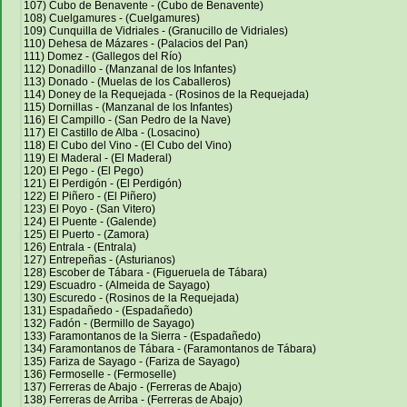
107) Cubo de Benavente - (Cubo de Benavente)
108) Cuelgamures - (Cuelgamures)
109) Cunquilla de Vidriales - (Granucillo de Vidriales)
110) Dehesa de Mázares - (Palacios del Pan)
111) Domez - (Gallegos del Río)
112) Donadillo - (Manzanal de los Infantes)
113) Donado - (Muelas de los Caballeros)
114) Doney de la Requejada - (Rosinos de la Requejada)
115) Dornillas - (Manzanal de los Infantes)
116) El Campillo - (San Pedro de la Nave)
117) El Castillo de Alba - (Losacino)
118) El Cubo del Vino - (El Cubo del Vino)
119) El Maderal - (El Maderal)
120) El Pego - (El Pego)
121) El Perdigón - (El Perdigón)
122) El Piñero - (El Piñero)
123) El Poyo - (San Vitero)
124) El Puente - (Galende)
125) El Puerto - (Zamora)
126) Entrala - (Entrala)
127) Entrepeñas - (Asturianos)
128) Escober de Tábara - (Figueruela de Tábara)
129) Escuadro - (Almeida de Sayago)
130) Escuredo - (Rosinos de la Requejada)
131) Espadañedo - (Espadañedo)
132) Fadón - (Bermillo de Sayago)
133) Faramontanos de la Sierra - (Espadañedo)
134) Faramontanos de Tábara - (Faramontanos de Tábara)
135) Fariza de Sayago - (Fariza de Sayago)
136) Fermoselle - (Fermoselle)
137) Ferreras de Abajo - (Ferreras de Abajo)
138) Ferreras de Arriba - (Ferreras de Abajo)