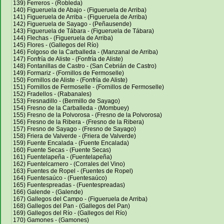
139) Ferreros - (Robleda)
140) Figueruela de Abajo - (Figueruela de Arriba)
141) Figueruela de Arriba - (Figueruela de Arriba)
142) Figueruela de Sayago - (Peñausende)
143) Figueruela de Tábara - (Figueruela de Tábara)
144) Flechas - (Figueruela de Arriba)
145) Flores - (Gallegos del Río)
146) Folgoso de la Carballeda - (Manzanal de Arriba)
147) Fonfría de Aliste - (Fonfría de Aliste)
148) Fontanillas de Castro - (San Cebrián de Castro)
149) Formariz - (Fornillos de Fermoselle)
150) Fornillos de Aliste - (Fonfría de Aliste)
151) Fornillos de Fermoselle - (Fornillos de Fermoselle)
152) Fradellos - (Rabanales)
153) Fresnadillo - (Bermillo de Sayago)
154) Fresno de la Carballeda - (Mombuey)
155) Fresno de la Polvorosa - (Fresno de la Polvorosa)
156) Fresno de la Ribera - (Fresno de la Ribera)
157) Fresno de Sayago - (Fresno de Sayago)
158) Friera de Valverde - (Friera de Valverde)
159) Fuente Encalada - (Fuente Encalada)
160) Fuente Secas - (Fuente Secas)
161) Fuentelapeña - (Fuentelapeña)
162) Fuentelcarnero - (Corrales del Vino)
163) Fuentes de Ropel - (Fuentes de Ropel)
164) Fuentesaúco - (Fuentesaúco)
165) Fuentespreadas - (Fuentespreadas)
166) Galende - (Galende)
167) Gallegos del Campo - (Figueruela de Arriba)
168) Gallegos del Pan - (Gallegos del Pan)
169) Gallegos del Río - (Gallegos del Río)
170) Gamones - (Gamones)