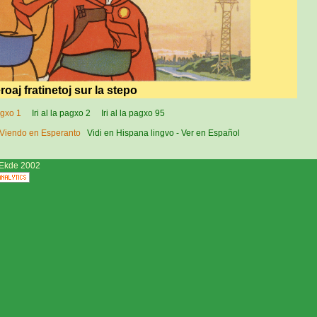
roaj fratinetoj sur la stepo
agxo 1
Iri al la pagxo 2
Iri al la pagxo 95
- Viendo en Esperanto
Vidi en Hispana lingvo - Ver en Español
Ekde 2002