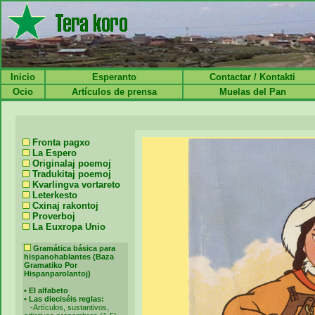
Inicio
Esperanto
Contactar / Kontakti
Ocio
Artículos de prensa
Muelas del Pan
Fronta pagxo
La Espero
Originalaj poemoj
Tradukitaj poemoj
Kvarlingva vortareto
Leterkesto
Cxinaj rakontoj
Proverboj
La Euxropa Unio
Gramática básica para
hispanohablantes (Baza
Gramatiko Por
Hispanparolantoj)
•
El alfabeto
•
Las dieciséis reglas:
-
Artículos, sustantivos,