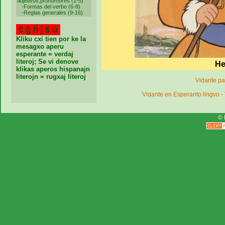
adjetivos,pronombres (1-5)
-
Formas del verbo (6-8)
-
Reglas generales (9-16)
Kliku cxi tien por ke la
mesagxo aperu
esperante = verdaj
literoj; Se vi denove
He
klikas aperos hispanajn
literojn = rugxaj literoj
Vidante p
Vidante en Esperanto lingvo 
© 