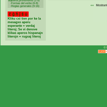
adjetivos,pronombres (1-5)
-
Formas del verbo (6-8)
««
Mostrante
-
Reglas generales (9-16)
Kliku cxi tien por ke la
mesagxo aperu
esperante = verdaj
literoj; Se vi denove
klikas aperos hispanajn
literojn = rugxaj literoj
© 