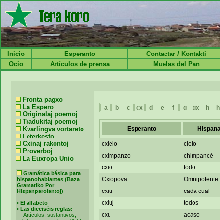
Inicio
Esperanto
Contactar / Kontakti
Ocio
Artículos de prensa
Muelas del Pan
Fronta pagxo
La Espero
a
b
c
cx
d
e
f
g
gx
h
h
Originalaj poemoj
Tradukitaj poemoj
Kvarlingva vortareto
Esperanto
Hispana
Leterkesto
Cxinaj rakontoj
cxielo
cielo
Proverboj
cximpanzo
chimpancé
La Euxropa Unio
cxio
todo
Gramática básica para
Cxiopova
Omnipotente
hispanohablantes (Baza
Gramatiko Por
cxiu
cada cual
Hispanparolantoj)
cxiuj
todos
•
El alfabeto
•
Las dieciséis reglas:
cxu
acaso
-
Artículos, sustantivos,